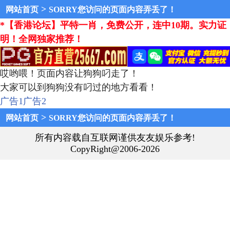
>
网站首页
SORRY您访问的页面内容弄丢了！
*【香港论坛】平特一肖，免费公开，连中10期。实力证
明！全网独家推荐！
哎哟喂！页面内容让狗狗叼走了！
大家可以到狗狗没有叼过的地方看看！
广告1
广告2
>
网站首页
SORRY您访问的页面内容弄丢了！
所有内容载自互联网谨供友友娱乐参考!
CopyRight@2006-2026