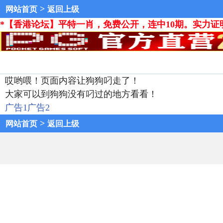
>
网站首页
返回上级
*【香港论坛】平特一肖，免费公开，连中10期。实力证
哎哟喂！页面内容让狗狗叼走了！
大家可以到狗狗没有叼过的地方看看！
广告1
广告2
>
网站首页
返回上级